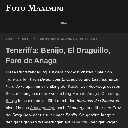
Zum
Foto Maximini
Inhalt
springen
Start
Blog
Teneriffa: Benijo, El Draguillo, Faro de Anaga
Teneriffa: Benijo, El Draguillo,
Faro de Anaga
Diese Rundwanderung auf dem nord-östlichsten Zipfel von
Teneriffa
führt von
Benijo
über
El Graguillo
und
Las Palmas
zum
Faro de Anaga
immer entlang der
Küste
. Der Rückweg, dessen
Beschreibung in einem zweiten Blog
Faro de Anaga, Chamorga,
Benijo
beschrieben ist, führt durch den
Barranco de Chamorga
hinauf in das
Anagagebirge
nach
Chamorga
und über den
Cruz
del Draguillo
wieder zurück nach
Benijo
. Sie gehörte lange zu
den ganz großen Wanderungen auf
Teneriffa
. Weniger wegen