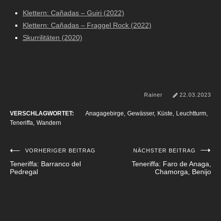
Klettern: Cañadas – Guiri (2022)
Klettern: Cañadas – Fraggel Rock (2022)
Skurrilitäten (2020)
Rainer
22.03.2023
VERSCHLAGWORTET:
Anagagebirge
Gewässer
Küste
Leuchtturm
Teneriffa
Wandern
VORHERIGER BEITRAG
NÄCHSTER BEITRAG
Beitragsnavigation
Teneriffa: Barranco del
Teneriffa: Faro de Anaga,
Pedregal
Chamorga, Benijo