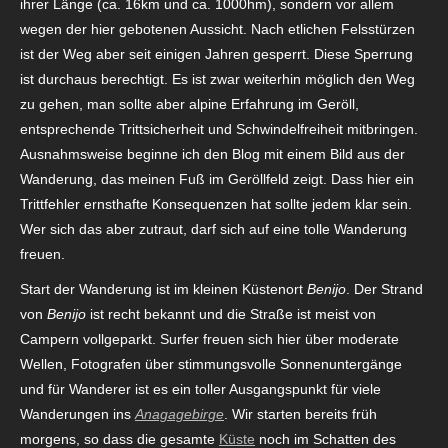
ihrer Länge (ca. 16km und ca. 1000hm), sondern vor allem
wegen der hier gebotenen Aussicht. Nach etlichen Felsstürzen
ist der Weg aber seit einigen Jahren gesperrt. Diese Sperrung
ist durchaus berechtigt. Es ist zwar weiterhin möglich den Weg
zu gehen, man sollte aber alpine Erfahrung im Geröll,
entsprechende Trittsicherheit und Schwindelfreiheit mitbringen.
Ausnahmsweise beginne ich den Blog mit einem Bild aus der
Wanderung, das meinen Fuß im Geröllfeld zeigt. Dass hier ein
Trittfehler ernsthafte Konsequenzen hat sollte jedem klar sein.
Wer sich das aber zutraut, darf sich auf eine tolle Wanderung
freuen.
Start der Wanderung ist im kleinen Küstenort
Benijo
. Der Strand
von
Benijo
ist recht bekannt und die Straße ist meist von
Campern vollgeparkt. Surfer freuen sich hier über moderate
Wellen, Fotografen über stimmungsvolle Sonnenuntergänge
und für Wanderer ist es ein toller Ausgangspunkt für viele
Wanderungen ins
Anagagebirge
. Wir starten bereits früh
morgens, so dass die gesamte
Küste
noch im Schatten des