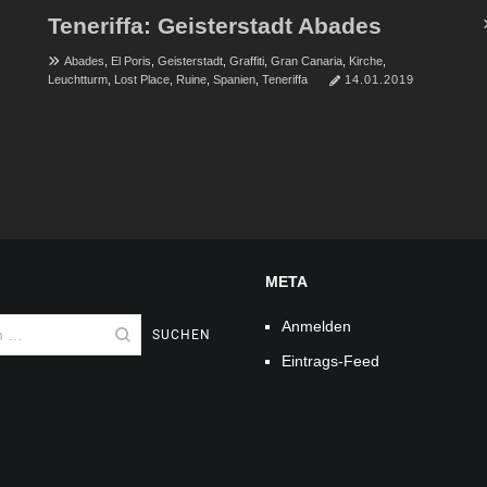
Teneriffa: Geisterstadt Abades
Abades
,
El Poris
,
Geisterstadt
,
Graffiti
,
Gran Canaria
,
Kirche
,
Leuchtturm
,
Lost Place
,
Ruine
,
Spanien
,
Teneriffa
14.01.2019
META
Anmelden
Eintrags-Feed