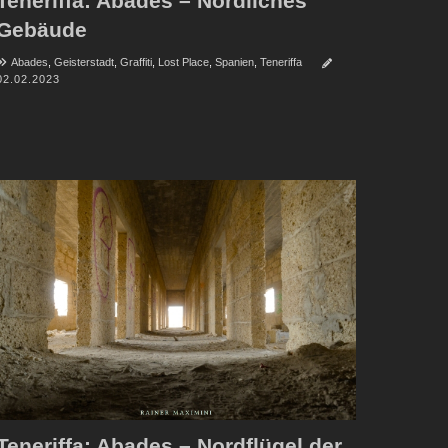
Teneriffa: Abades – Nördliches
Gebäude
Abades
,
Geisterstadt
,
Graffiti
,
Lost Place
,
Spanien
,
Teneriffa
02.02.2023
Teneriffa: Abades – Nordflügel der