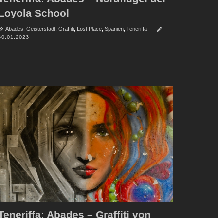
Loyola School
Abades
,
Geisterstadt
,
Graffiti
,
Lost Place
,
Spanien
,
Teneriffa
30.01.2023
Teneriffa: Abades – Graffiti von