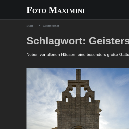
Zum
Foto Maximini
Inhalt
springen
Start
Geisterstadt
Schlagwort:
Geisters
Neben verfallenen Häusern eine besonders große Gatt