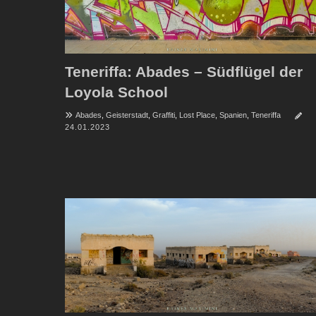
Teneriffa: Abades – Südflügel der
Loyola School
Abades
,
Geisterstadt
,
Graffiti
,
Lost Place
,
Spanien
,
Teneriffa
24.01.2023