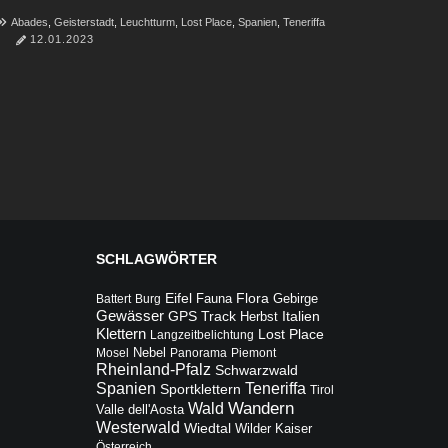
Abades
,
Geisterstadt
,
Leuchtturm
,
Lost Place
,
Spanien
,
Teneriffa
12.01.2023
SCHLAGWÖRTER
Flora
Eifel
Fauna
Gebirge
Battert
Burg
Gewässer
Italien
GPS Track
Herbst
Klettern
Lost Place
Langzeitbelichtung
Mosel
Nebel
Panorama
Piemont
Rheinland-Pfalz
Schwarzwald
Teneriffa
Spanien
Sportklettern
Tirol
Wandern
Wald
Valle dell'Aosta
Westerwald
Wiedtal
Wilder Kaiser
Österreich