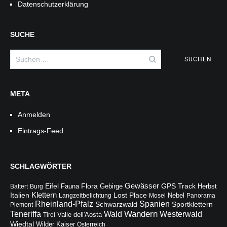
Datenschutzerklärung
SUCHE
Suchen
nach:
META
Anmelden
Eintrags-Feed
SCHLAGWÖRTER
Gewässer
Flora
Eifel
Fauna
Gebirge
GPS Track
Battert
Burg
Herbst
Italien
Klettern
Lost Place
Langzeitbelichtung
Mosel
Nebel
Panorama
Rheinland-Pfalz
Spanien
Schwarzwald
Sportklettern
Piemont
Wandern
Teneriffa
Wald
Westerwald
Valle dell'Aosta
Tirol
Wiedtal
Wilder Kaiser
Österreich