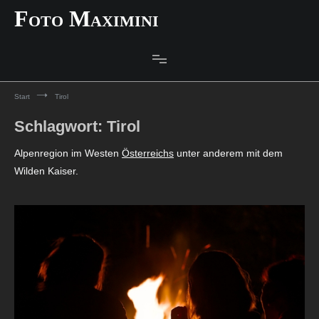
Zum
Foto Maximini
Inhalt
springen
Start
Tirol
Schlagwort:
Tirol
Alpenregion im Westen
Österreichs
unter anderem mit dem
Wilden Kaiser.