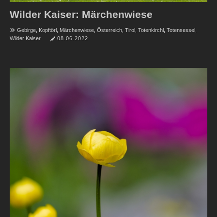
Wilder Kaiser: Märchenwiese
Gebirge
,
Kopftörl
,
Märchenwiese
,
Österreich
,
Tirol
,
Totenkirchl
,
Totensessel
,
Wilder Kaiser
08.06.2022