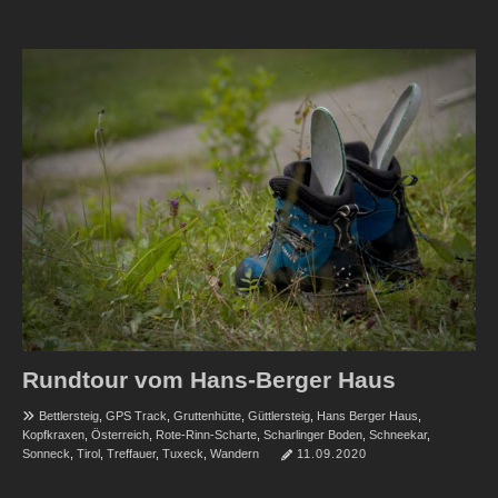
Rundtour vom Hans-Berger Haus
Bettlersteig
,
GPS Track
,
Gruttenhütte
,
Güttlersteig
,
Hans Berger Haus
,
Kopfkraxen
,
Österreich
,
Rote-Rinn-Scharte
,
Scharlinger Boden
,
Schneekar
,
Sonneck
,
Tirol
,
Treffauer
,
Tuxeck
,
Wandern
11.09.2020