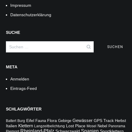
Impressum
Datenschutzerklärung
SUCHE
Suchen
nach:
META
Anmelden
Eintrags-Feed
SCHLAGWÖRTER
Gewässer
Flora
Eifel
Fauna
Gebirge
GPS Track
Battert
Burg
Herbst
Italien
Klettern
Lost Place
Langzeitbelichtung
Mosel
Nebel
Panorama
Rheinland-Pfalz
Spanien
Schwarzwald
Sportklettern
Piemont