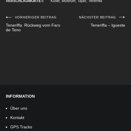
VERSCHLAGWORTET:
Küste
Museum
Tajao
Teneriffa
VORHERIGER BEITRAG
NÄCHSTER BEITRAG
Beitragsnavigation
Teneriffa: Rückweg vom Faro
Teneriffa – Igueste
de Teno
INFORMATION
Über uns
Kontakt
GPS Tracks