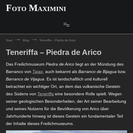
Zum
Foto Maximini
Inhalt
springen
Start
Blog
Teneriffa – Piedra de Arico
Teneriffa – Piedra de Arico
Das Freilichmuseum
Piedra de Arico
liegt an der Mündung des
Barranco von
Tajao
, auch bekannt als
Barranco de Bijagua
bzw.
Barranco de Vijagua
. Es ist landschaftlich und kulturell
betrachtet ein wichtiger Ort, an dem das vulkanische Gestein
des Südens von
Teneriffa
eine besondere Rolle spielt. Wegen
seiner geologischen Besonderheiten, der Art seiner Bearbeitung
und seines Nutzens für die Bevölkerung von Arico über
Jahrhunderte hinweg ist dieses Gestein ein fundamentaler Teil
der Inhalte dieses Freilichmuseums.