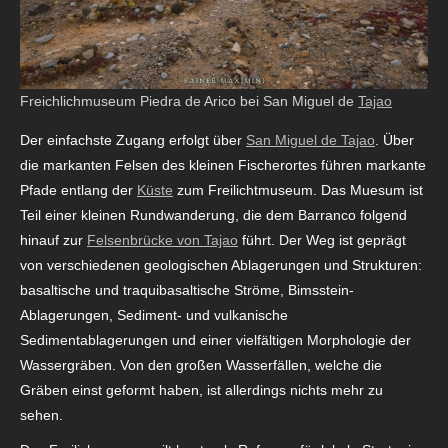
Freichlichmuseum Piedra de Arico bei San Miguel de
Tajao
Der einfachste Zugang erfolgt über
San Miguel de Tajao
. Über
die markanten Felsen des kleinen Fischerortes führen markante
Pfade entlang der
Küste
zum Freilichtmuseum. Das Muesum ist
Teil einer kleinen Rundwanderung, die dem Barranco folgend
hinauf zur
Felsenbrücke von Tajao
führt. Der Weg ist geprägt
von verschiedenen geologischen Ablagerungen und Strukturen:
basaltische und traquibasaltische Ströme, Bimsstein-
Ablagerungen, Sediment- und vulkanische
Sedimentablagerungen und einer vielfältigen Morphologie der
Wassergräben. Von den großen Wasserfällen, welche die
Gräben einst geformt haben, ist allerdings nichts mehr zu
sehen.