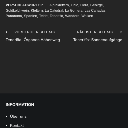
VERSCHLAGWORTET:
Alpinklettern
Chio
Flora
Gebirge
Goldkelchwein
Klettern
La Catedral
La Gomera
Las Cañadas
Panorama
Spanien
Teide
Teneriffa
Wandern
Wolken
VORHERIGER BEITRAG
NÄCHSTER BEITRAG
Beitragsnavigation
Teneriffa: Órganos Höhenweg
Teneriffa: Sonnenaufgänge
INFORMATION
Über uns
Kontakt