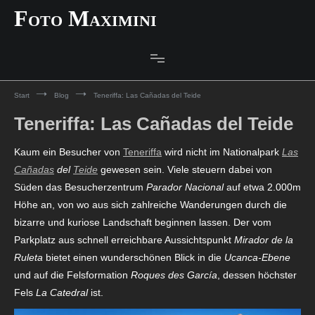
Zum
Foto Maximini
Inhalt
springen
Start
Blog
Teneriffa: Las Cañadas del Teide
Teneriffa: Las Cañadas del Teide
Kaum ein Besucher von
Teneriffa
wird nicht im Nationalpark
Las
Cañadas
del
Teide
gewesen sein. Viele steuern dabei von
Süden das Besucherzentrum
Parador Nacional
auf etwa 2.000m
Höhe an, von wo aus sich zahlreiche Wanderungen durch die
bizarre und kuriose Landschaft beginnen lassen. Der vom
Parkplatz aus schnell erreichbare Aussichtspunkt
Mirador de la
Ruleta
bietet einen wunderschönen Blick in die
Ucanca-Ebene
und auf die Felsformation
Roques des García
, dessen höchster
Fels
La Catedral
ist.