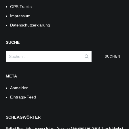
GPS Tracks
Impressum
Datenschutzerklärung
SUCHE
Suchen
nach:
META
Anmelden
Eintrags-Feed
SCHLAGWÖRTER
Gewässer
Flora
Eifel
Fauna
Gebirge
GPS Track
Battert
Burg
Herbst