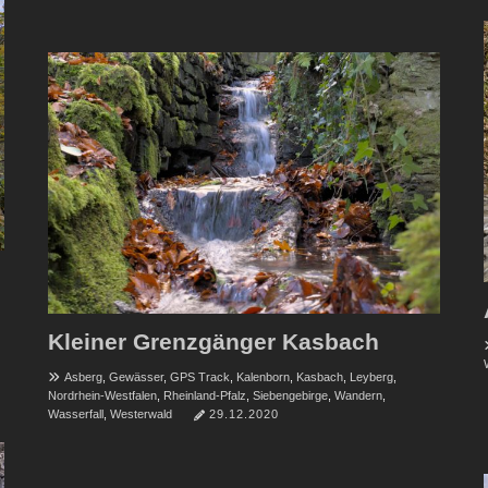
Kleiner Grenzgänger Kasbach
Asberg
,
Gewässer
,
GPS Track
,
Kalenborn
,
Kasbach
,
Leyberg
,
Nordrhein-Westfalen
,
Rheinland-Pfalz
,
Siebengebirge
,
Wandern
,
Wasserfall
,
Westerwald
29.12.2020