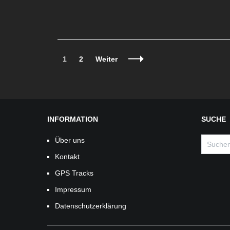
Beitragsnavigation
Seite
Seite
1
2
Weiter
INFORMATION
SUCHE
Suchen
Über uns
nach:
Kontakt
GPS Tracks
Impressum
Datenschutzerklärung