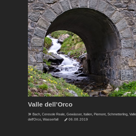
Valle dell’Orco
Bach
,
Ceresole Reale
,
Gewässer
,
Italien
,
Piemont
,
Schmetterling
,
Valle
dell'Orco
,
Wasserfall
06.08.2019