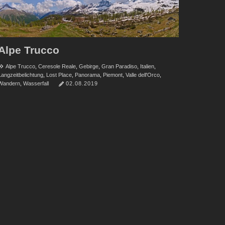
Alpe Trucco
Alpe Trucco
,
Ceresole Reale
,
Gebirge
,
Gran Paradiso
,
Italien
,
Langzeitbelichtung
,
Lost Place
,
Panorama
,
Piemont
,
Valle dell'Orco
,
Wandern
,
Wasserfall
02.08.2019