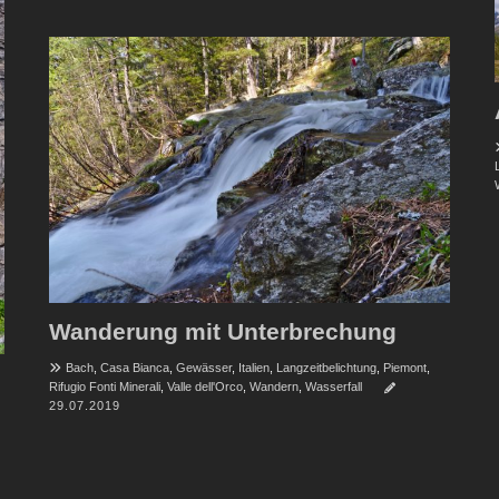
Wanderung mit Unterbrechung
Bach
,
Casa Bianca
,
Gewässer
,
Italien
,
Langzeitbelichtung
,
Piemont
,
Rifugio Fonti Minerali
,
Valle dell'Orco
,
Wandern
,
Wasserfall
29.07.2019