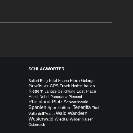
SCHLAGWÖRTER
Flora
Eifel
Fauna
Gebirge
Battert
Burg
Gewässer
Italien
GPS Track
Herbst
Klettern
Lost Place
Langzeitbelichtung
Mosel
Nebel
Panorama
Piemont
Rheinland-Pfalz
Schwarzwald
Teneriffa
Spanien
Sportklettern
Tirol
Wandern
Wald
Valle dell'Aosta
Westerwald
Wiedtal
Wilder Kaiser
Österreich