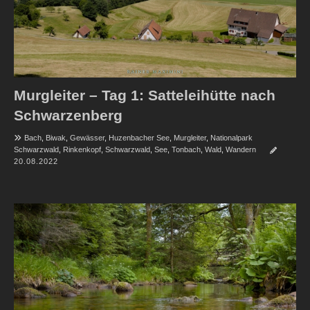
Murgleiter – Tag 1: Satteleihütte nach
Schwarzenberg
Bach
,
Biwak
,
Gewässer
,
Huzenbacher See
,
Murgleiter
,
Nationalpark
Schwarzwald
,
Rinkenkopf
,
Schwarzwald
,
See
,
Tonbach
,
Wald
,
Wandern
20.08.2022