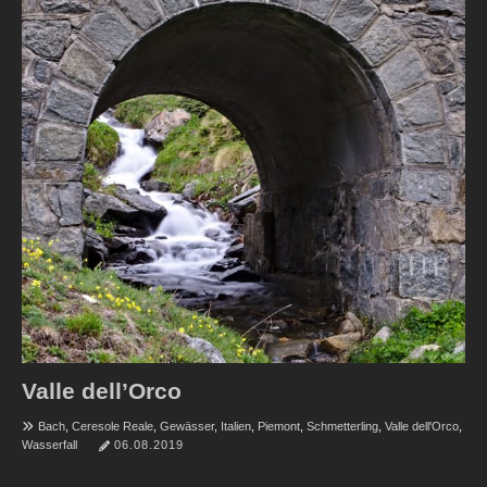
Valle dell’Orco
Bach
,
Ceresole Reale
,
Gewässer
,
Italien
,
Piemont
,
Schmetterling
,
Valle dell'Orco
,
Wasserfall
06.08.2019