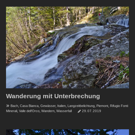
Wanderung mit Unterbrechung
Bach
,
Casa Bianca
,
Gewässer
,
Italien
,
Langzeitbelichtung
,
Piemont
,
Rifugio Fonti
Minerali
,
Valle dell'Orco
,
Wandern
,
Wasserfall
29.07.2019