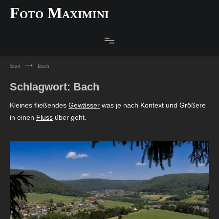
Zum
Foto Maximini
Inhalt
springen
Start
Bach
Schlagwort:
Bach
Kleines fließendes
Gewässer
was je nach Kontext und Größere
in einen
Fluss
über geht.