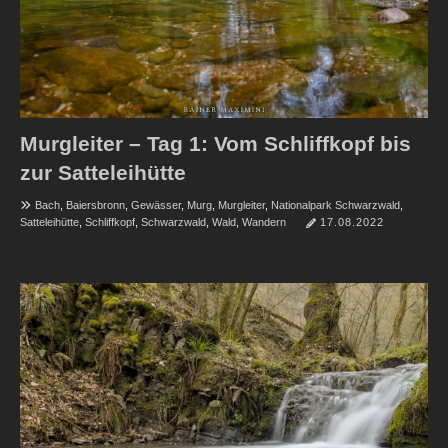
Murgleiter – Tag 1: Vom Schliffkopf bis
zur Satteleihütte
Bach
,
Baiersbronn
,
Gewässer
,
Murg
,
Murgleiter
,
Nationalpark Schwarzwald
,
Satteleihütte
,
Schliffkopf
,
Schwarzwald
,
Wald
,
Wandern
17.08.2022