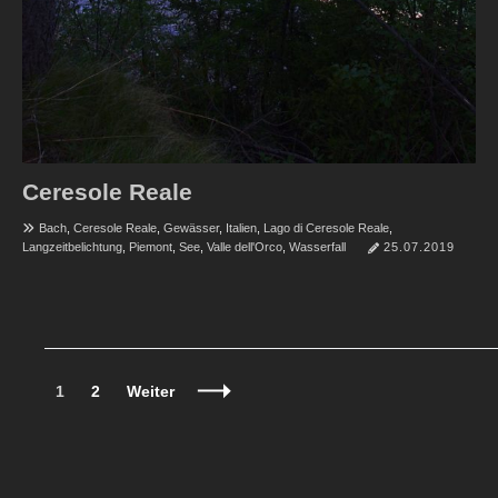
Ceresole Reale
Bach
,
Ceresole Reale
,
Gewässer
,
Italien
,
Lago di Ceresole Reale
,
Langzeitbelichtung
,
Piemont
,
See
,
Valle dell'Orco
,
Wasserfall
25.07.2019
Beitragsnavigation
Seite
Seite
1
2
Weiter