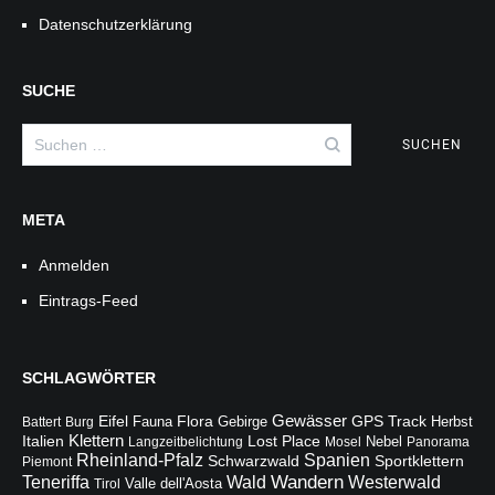
Datenschutzerklärung
SUCHE
Suchen
nach:
META
Anmelden
Eintrags-Feed
SCHLAGWÖRTER
Gewässer
Flora
Eifel
Fauna
Gebirge
GPS Track
Battert
Burg
Herbst
Italien
Klettern
Lost Place
Langzeitbelichtung
Mosel
Nebel
Panorama
Rheinland-Pfalz
Spanien
Schwarzwald
Sportklettern
Piemont
Wandern
Teneriffa
Wald
Westerwald
Valle dell'Aosta
Tirol