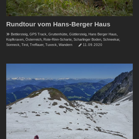
Rundtour vom Hans-Berger Haus
Bettlersteig
,
GPS Track
,
Gruttenhütte
,
Güttlersteig
,
Hans Berger Haus
,
Kopfkraxen
,
Österreich
,
Rote-Rinn-Scharte
,
Scharlinger Boden
,
Schneekar
,
Sonneck
,
Tirol
,
Treffauer
,
Tuxeck
,
Wandern
11.09.2020