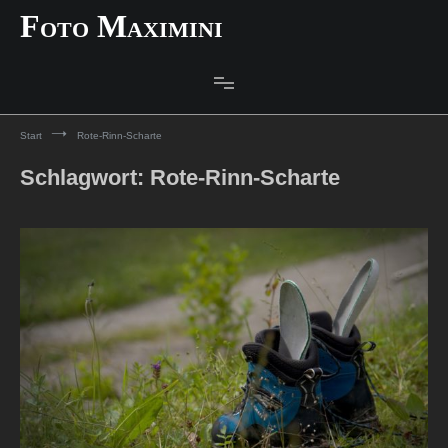
Zum
Foto Maximini
Inhalt
springen
Start
Rote-Rinn-Scharte
Schlagwort:
Rote-Rinn-Scharte