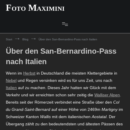
Zum
Foto Maximini
Inhalt
springen
Start
Blog
Über den San-Bernardino-Pass nach Italien
Über den San-Bernardino-Pass
nach Italien
Wenn im
Herbst
in Deutschland die meisten Klettergebiete in
Nebel
und Regen versinken wird es für uns Zeit, uns nach
Italien
auf zu machen. Dieses Jahr hatten wir Glück mit dem
Verkehr und wir erreichten schon sehr zeitig die
Walliser Alpen
.
Bereits seit der Römerzeit verbindet eine Straße über den
Col
du Grand-Saint-Bernard
auf einer Höhe von 2469m
Martigny
im
Schweizer Kanton
Wallis
mit dem italienischen
Aostatal
. Der
Übergang zählt zu den bedeutendsten und ältesten Pässen des