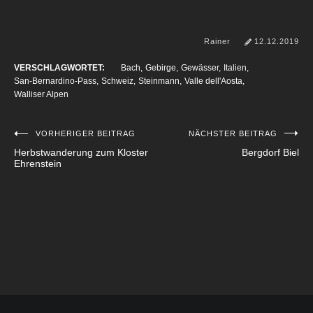
Rainer
12.12.2019
VERSCHLAGWORTET:
Bach
Gebirge
Gewässer
Italien
San-Bernardino-Pass
Schweiz
Steinmann
Valle dell'Aosta
Walliser Alpen
VORHERIGER BEITRAG
NÄCHSTER BEITRAG
Beitragsnavigation
Herbstwanderung zum Kloster
Bergdorf Biel
Ehrenstein