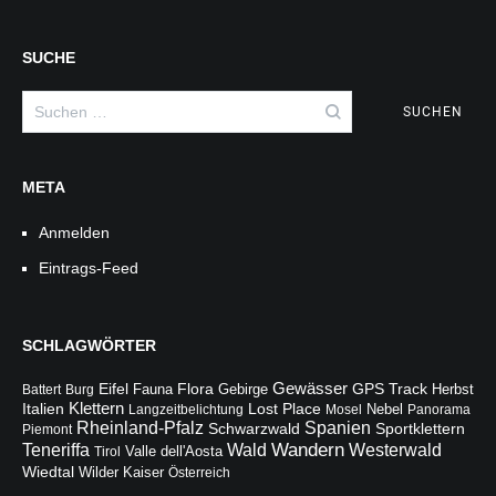
SUCHE
Suchen
nach:
META
Anmelden
Eintrags-Feed
SCHLAGWÖRTER
Gewässer
Flora
Eifel
Fauna
Gebirge
GPS Track
Battert
Burg
Herbst
Italien
Klettern
Lost Place
Langzeitbelichtung
Mosel
Nebel
Panorama
Rheinland-Pfalz
Spanien
Schwarzwald
Sportklettern
Piemont
Wandern
Teneriffa
Wald
Westerwald
Valle dell'Aosta
Tirol
Wiedtal
Wilder Kaiser
Österreich