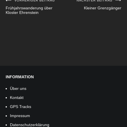
VORHERIGER BEITRAG
NÄCHSTER BEITRAG
Beitragsnavigation
Frühjahrswanderung über
Kleiner Grenzgänger
Kloster Ehrenstein
INFORMATION
Über uns
Kontakt
GPS Tracks
Impressum
Datenschutzerklärung