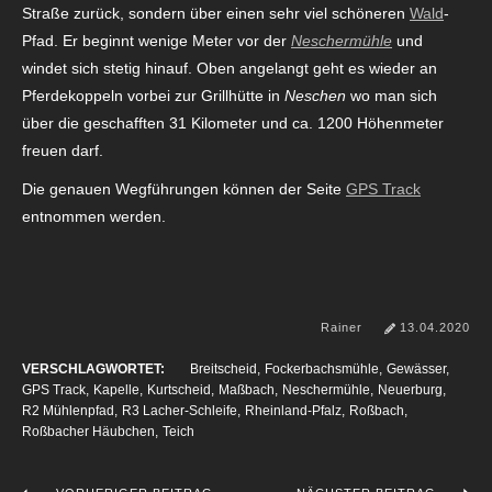
Straße zurück, sondern über einen sehr viel schöneren
Wald
-
Pfad. Er beginnt wenige Meter vor der
Neschermühle
und
windet sich stetig hinauf. Oben angelangt geht es wieder an
Pferdekoppeln vorbei zur Grillhütte in
Neschen
wo man sich
über die geschafften 31 Kilometer und ca. 1200 Höhenmeter
freuen darf.
Die genauen Wegführungen können der Seite
GPS Track
entnommen werden.
Rainer
13.04.2020
VERSCHLAGWORTET:
Breitscheid
Fockerbachsmühle
Gewässer
GPS Track
Kapelle
Kurtscheid
Maßbach
Neschermühle
Neuerburg
R2 Mühlenpfad
R3 Lacher-Schleife
Rheinland-Pfalz
Roßbach
Roßbacher Häubchen
Teich