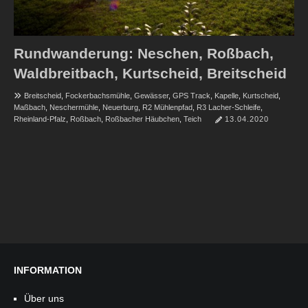
Rundwanderung: Neschen, Roßbach,
Waldbreitbach, Kurtscheid, Breitscheid
Breitscheid
,
Fockerbachsmühle
,
Gewässer
,
GPS Track
,
Kapelle
,
Kurtscheid
,
Maßbach
,
Neschermühle
,
Neuerburg
,
R2 Mühlenpfad
,
R3 Lacher-Schleife
,
Rheinland-Pfalz
,
Roßbach
,
Roßbacher Häubchen
,
Teich
13.04.2020
INFORMATION
Über uns