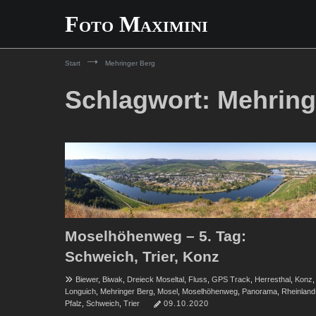
Zum
Foto Maximini
Inhalt
springen
Start
Mehringer Berg
Schlagwort:
Mehring
Moselhöhenweg – 5. Tag:
Schweich, Trier, Konz
Biewer
,
Biwak
,
Dreieck Moseltal
,
Fluss
,
GPS Track
,
Herresthal
,
Konz
,
Longuich
,
Mehringer Berg
,
Mosel
,
Moselhöhenweg
,
Panorama
,
Rheinland
Pfalz
,
Schweich
,
Trier
09.10.2020