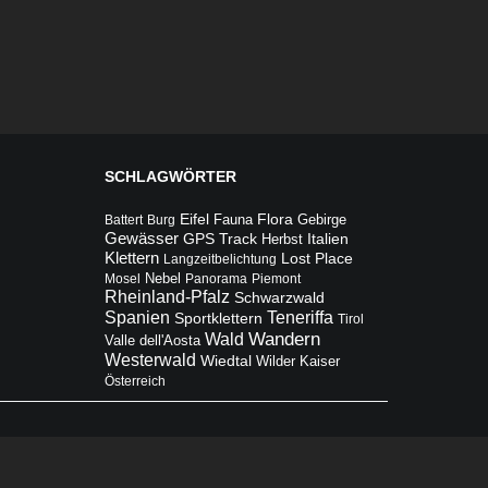
SCHLAGWÖRTER
Flora
Eifel
Fauna
Gebirge
Battert
Burg
Gewässer
Italien
GPS Track
Herbst
Klettern
Lost Place
Langzeitbelichtung
Mosel
Nebel
Panorama
Piemont
Rheinland-Pfalz
Schwarzwald
Teneriffa
Spanien
Sportklettern
Tirol
Wandern
Wald
Valle dell'Aosta
Westerwald
Wiedtal
Wilder Kaiser
Österreich