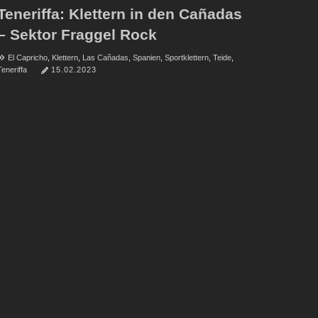
Teneriffa: Klettern in den Cañadas
– Sektor Fraggel Rock
El Capricho
,
Klettern
,
Las Cañadas
,
Spanien
,
Sportklettern
,
Teide
,
Teneriffa
15.02.2023