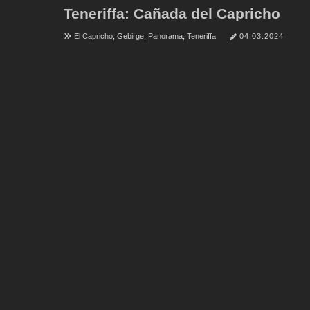
Teneriffa: Cañada del Capricho
El Capricho
,
Gebirge
,
Panorama
,
Teneriffa
04.03.2024