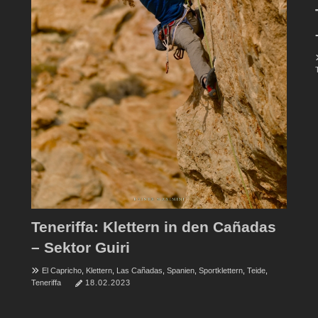
Teneriffa: Klettern in den Cañadas
– Sektor Guiri
El Capricho
,
Klettern
,
Las Cañadas
,
Spanien
,
Sportklettern
,
Teide
,
Teneriffa
18.02.2023