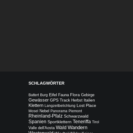
SCHLAGWÖRTER
Flora
Eifel
Fauna
Gebirge
Battert
Burg
Gewässer
Italien
GPS Track
Herbst
Klettern
Lost Place
Langzeitbelichtung
Mosel
Nebel
Panorama
Piemont
Rheinland-Pfalz
Schwarzwald
Teneriffa
Spanien
Sportklettern
Tirol
Wandern
Wald
Valle dell'Aosta