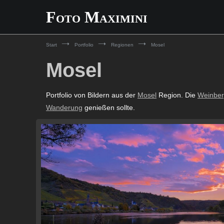
Zum
Foto Maximini
Inhalt
springen
Start
Portfolio
Regionen
Mosel
Mosel
Portfolio von Bildern aus der
Mosel
Region. Die
Weinbe
Wanderung
genießen sollte.