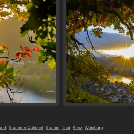
ort
,
Bremmer Calmont
,
Bremm
,
Trier
,
Konz
,
Weinberg