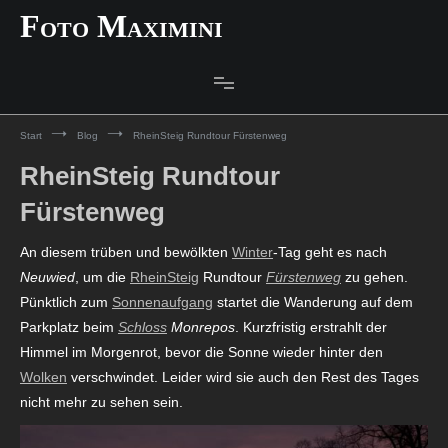
Zum
Foto Maximini
Inhalt
springen
Start
Blog
RheinSteig Rundtour Fürstenweg
RheinSteig Rundtour
Fürstenweg
An diesem trüben und bewölkten
Winter
-Tag geht es nach
Neuwied
, um die
RheinSteig
Rundtour
Fürstenweg
zu gehen.
Pünktlich zum
Sonnenaufgang
startet die Wanderung auf dem
Parkplatz beim
Schloss
Monrepos
. Kurzfristig erstrahlt der
Himmel im Morgenrot, bevor die Sonne wieder hinter den
Wolken
verschwindet. Leider wird sie auch den Rest des Tages
nicht mehr zu sehen sein.